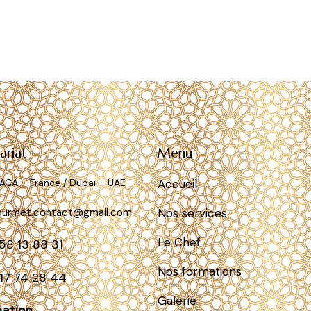
ariat
Menu
Accueil
PACA – France / Dubaï – UAE
ourmet.contact@gmail.com
Nos services
Le Chef
58 13 88 31
Nos formations
17 74 28 44
Galerie
mation