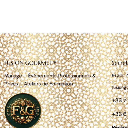
FUSION GOURMET®
Secrét
Mariage – Événements Professionnels &
Région 
Privés – Ateliers de Formation
fusiong
+33
7 
+33 6
Récla