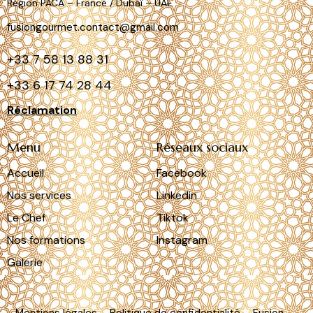
Région PACA – France / Dubaï – UAE
fusiongourmet.contact@gmail.com
+33
7 58 13 88 31
+33 6
17 74 28 44
Réclamation
Menu
Réseaux sociaux
Accueil
Facebook
Nos services
Linkedin
Le Chef
Tiktok
Nos formations
Instagram
Galerie