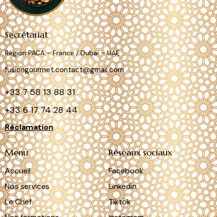
Secrétariat
Région PACA – France / Dubaï – UAE
fusiongourmet.contact@gmail.com
+33
7 58 13 88 31
+33 6
17 74 28 44
Réclamation
Menu
Réseaux sociaux
Accueil
Facebook
Nos services
Linkedin
Le Chef
Tiktok