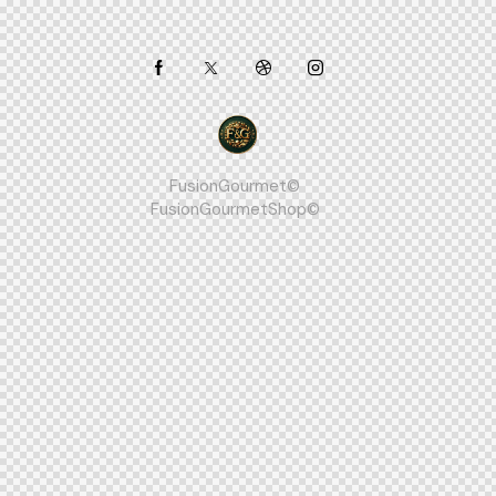
FusionGourmet©
FusionGourmetShop©